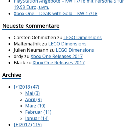
PlayStation Angebote – KW 17/18 mit Persona 5 für
19,99 Euro, uvm.
Xbox One – Deals with Gold – KW 17/18
Neueste Kommentare
Carsten Oehmichen
zu
LEGO Dimensions
Maltemathik
zu
LEGO Dimensions
Julien Neumann
zu
LEGO Dimensions
drdy
zu
Xbox One Releases 2017
Black
zu
Xbox One Releases 2017
Archive
[+]
2018 (47)
Mai (3)
April (9)
März (10)
Februar (11)
Januar (14)
[+]
2017 (115)