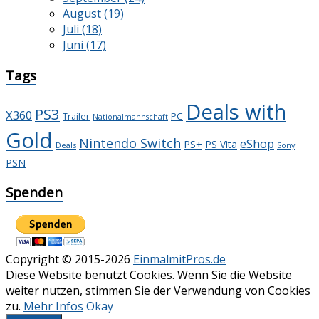
August (19)
Juli (18)
Juni (17)
Tags
Deals with
PS3
X360
PC
Trailer
Nationalmannschaft
Gold
Nintendo Switch
eShop
PS+
PS Vita
Deals
Sony
PSN
Spenden
Copyright © 2015-2026
EinmalmitPros.de
Diese Website benutzt Cookies. Wenn Sie die Website
weiter nutzen, stimmen Sie der Verwendung von Cookies
zu.
Mehr Infos
Okay