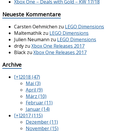
Xbox One – Deals with Gold – KW 17/18
Neueste Kommentare
Carsten Oehmichen
zu
LEGO Dimensions
Maltemathik
zu
LEGO Dimensions
Julien Neumann
zu
LEGO Dimensions
drdy
zu
Xbox One Releases 2017
Black
zu
Xbox One Releases 2017
Archive
[+]
2018 (47)
Mai (3)
April (9)
März (10)
Februar (11)
Januar (14)
[+]
2017 (115)
Dezember (11)
November (15)