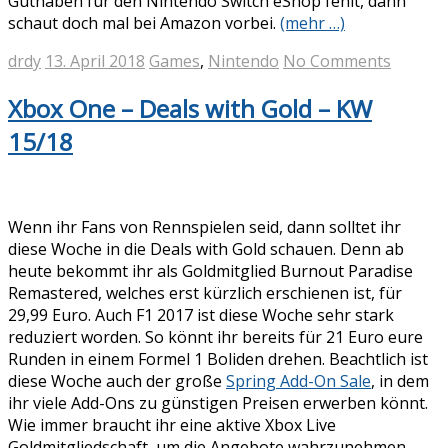
Guthaben für den Nintendo Switch eShop fehlt, dann
schaut doch mal bei Amazon vorbei.
(mehr …)
drdy
13. April 2018
Games
,
Nintendo
No Comments
Xbox One – Deals with Gold – KW
15/18
Wenn ihr Fans von Rennspielen seid, dann solltet ihr
diese Woche in die Deals with Gold schauen. Denn ab
heute bekommt ihr als Goldmitglied Burnout Paradise
Remastered, welches erst kürzlich erschienen ist, für
29,99 Euro. Auch F1 2017 ist diese Woche sehr stark
reduziert worden. So könnt ihr bereits für 21 Euro eure
Runden in einem Formel 1 Boliden drehen. Beachtlich ist
diese Woche auch der große
Spring Add-On Sale
, in dem
ihr viele Add-Ons zu günstigen Preisen erwerben könnt.
Wie immer braucht ihr eine aktive Xbox Live
Goldmitgliedschaft, um die Angebote wahrzunehmen.