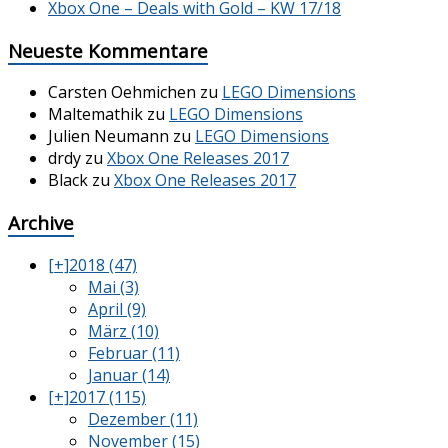
Xbox One – Deals with Gold – KW 17/18
Neueste Kommentare
Carsten Oehmichen
zu
LEGO Dimensions
Maltemathik
zu
LEGO Dimensions
Julien Neumann
zu
LEGO Dimensions
drdy
zu
Xbox One Releases 2017
Black
zu
Xbox One Releases 2017
Archive
[+]
2018 (47)
Mai (3)
April (9)
März (10)
Februar (11)
Januar (14)
[+]
2017 (115)
Dezember (11)
November (15)