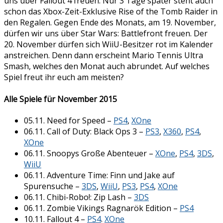
uns über Fallout 4 freuen. Nur 3 Tage später steht auch
schon das Xbox-Zeit-Exklusive Rise of the Tomb Raider in
den Regalen. Gegen Ende des Monats, am 19. November,
dürfen wir uns über Star Wars: Battlefront freuen. Der
20. November dürfen sich WiiU-Besitzer rot im Kalender
anstreichen. Denn dann erscheint Mario Tennis Ultra
Smash, welches den Monat auch abrundet. Auf welches
Spiel freut ihr euch am meisten?
Alle Spiele für November 2015
05.11. Need for Speed –
PS4
,
XOne
06.11. Call of Duty: Black Ops 3 –
PS3
,
X360
,
PS4
,
XOne
06.11. Snoopys Große Abenteuer –
XOne
,
PS4
,
3DS
,
WiiU
06.11. Adventure Time: Finn und Jake auf
Spurensuche –
3DS
,
WiiU
,
PS3
,
PS4
,
XOne
06.11. Chibi-Robo!: Zip Lash –
3DS
06.11. Zombie Vikings Ragnarök Edition –
PS4
10.11. Fallout 4 –
PS4
.
XOne