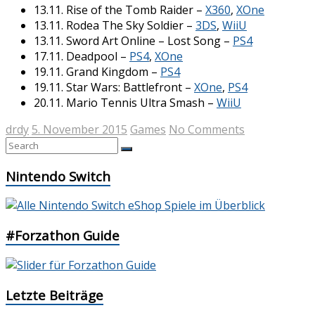
13.11. Rise of the Tomb Raider –
X360
,
XOne
13.11. Rodea The Sky Soldier –
3DS
,
WiiU
13.11. Sword Art Online – Lost Song –
PS4
17.11. Deadpool –
PS4
,
XOne
19.11. Grand Kingdom –
PS4
19.11. Star Wars: Battlefront –
XOne
,
PS4
20.11. Mario Tennis Ultra Smash –
WiiU
drdy
5. November 2015
Games
No Comments
Nintendo Switch
#Forzathon Guide
Letzte Beiträge