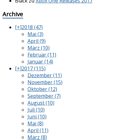
Black
zu
Xbox One Releases 2017
Archive
[+]
2018 (47)
Mai (3)
April (9)
März (10)
Februar (11)
Januar (14)
[+]
2017 (115)
Dezember (11)
November (15)
Oktober (12)
September (7)
August (10)
Juli (10)
Juni (10)
Mai (8)
April (11)
März (8)