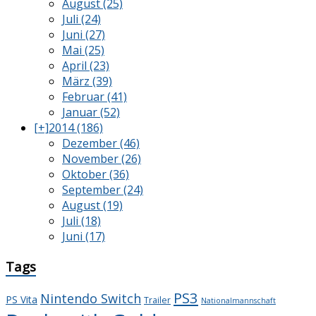
August (25)
Juli (24)
Juni (27)
Mai (25)
April (23)
März (39)
Februar (41)
Januar (52)
[+]
2014 (186)
Dezember (46)
November (26)
Oktober (36)
September (24)
August (19)
Juli (18)
Juni (17)
Tags
PS3
Nintendo Switch
PS Vita
Trailer
Nationalmannschaft