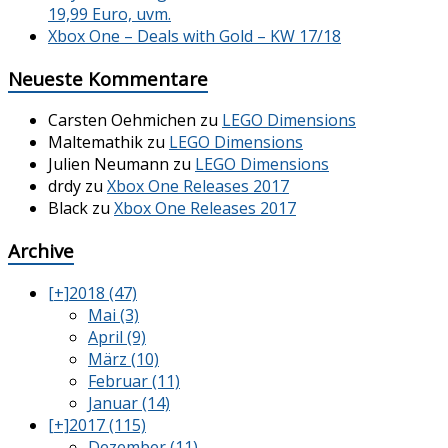
19,99 Euro, uvm.
Xbox One – Deals with Gold – KW 17/18
Neueste Kommentare
Carsten Oehmichen
zu
LEGO Dimensions
Maltemathik
zu
LEGO Dimensions
Julien Neumann
zu
LEGO Dimensions
drdy
zu
Xbox One Releases 2017
Black
zu
Xbox One Releases 2017
Archive
[+]
2018 (47)
Mai (3)
April (9)
März (10)
Februar (11)
Januar (14)
[+]
2017 (115)
Dezember (11)