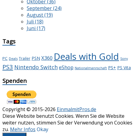
Oktober (36)
September (24)
August (19)
Juli (18)
Juni (17)
Tags
Deals with Gold
X360
PSN
PC
Trailer
Deals
Sony
PS3
Nintendo Switch
eShop
PS+
PS Vita
Nationalmannschaft
Spenden
Copyright © 2015-2026
EinmalmitPros.de
Diese Website benutzt Cookies. Wenn Sie die Website
weiter nutzen, stimmen Sie der Verwendung von Cookies
zu.
Mehr Infos
Okay