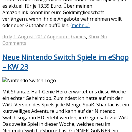
es aktuell für je 13,39 Euro. Über meinen
Amazonlink könnt ihr eure Goldmitgliedschaft
verlängern, wenn ihr die Angebote wahrnehmen wollt
oder euer Guthaben auffüllen.
(mehr …)
drdy
1. August 2017
Angebote
,
Games
,
Xbox
No
Comments
Neue Nintendo Switch Spiele im eShop
– KW 23
Mit Shantae: Half-Genie Hero erwartet uns diese Woche
ein echter Geheimtipp. Zumindest ich hatte auf mit der
WiiU-Version des Spiels jede Menge Spaß. Shantae ist ein
kurzweiliges Adventure und kann auf der Nintendo
Switch sogar in HD erlebt werden, im Gegensatz zur WiiU.
Das zweite Spiel in dieser Woche, welches neu im
Nintendo Switch eShop ist, ist GoNNER. GoNNER ein