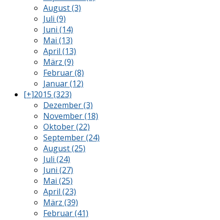
August (3)
Juli (9)
Juni (14)
Mai (13)
April (13)
März (9)
Februar (8)
Januar (12)
[+]
2015 (323)
Dezember (3)
November (18)
Oktober (22)
September (24)
August (25)
Juli (24)
Juni (27)
Mai (25)
April (23)
März (39)
Februar (41)