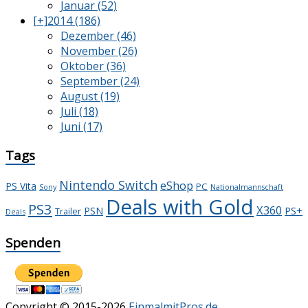
Januar (52)
[+]
2014 (186)
Dezember (46)
November (26)
Oktober (36)
September (24)
August (19)
Juli (18)
Juni (17)
Tags
Nintendo Switch
eShop
PS Vita
PC
Sony
Nationalmannschaft
Deals with Gold
PS3
X360
PS+
PSN
Trailer
Deals
Spenden
Copyright © 2015-2026
EinmalmitPros.de