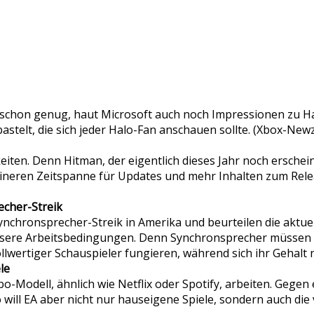
ht schon genug, haut Microsoft auch noch Impressionen zu H
stelt, die sich jeder Halo-Fan anschauen sollte. (Xbox-New
iten. Denn Hitman, der eigentlich dieses Jahr noch erschei
eineren Zeitspanne für Updates und mehr Inhalten zum Relea
echer-Streik
nchronsprecher-Streik in Amerika und beurteilen die aktuel
ssere Arbeitsbedingungen. Denn Synchronsprecher müssen mit
wertiger Schauspieler fungieren, während sich ihr Gehalt ni
le
o-Modell, ähnlich wie Netflix oder Spotify, arbeiten. Gegen 
ill EA aber nicht nur hauseigene Spiele, sondern auch die