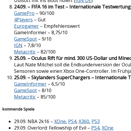
Ubisoft mit ins Boot holen. (
IGN DE
)
24.09. – FIFA 16 im Test – Internationale Testwertun
GamePro
– 90/100
4Players
– Gut
Eurogamer
– Empfehlenswert
GameInformer – 8,75/10
GameSpot
– 9/10
IGN
– 7,8/10
Metacritic
– 82/100
25.09. – Oculus Rift für mind. 300 US-Dollar und Mine
Laut Nate Mitchel soll die Endkundenversion der Ocul
Sensoren sowie einen Xbox One-Controller. Im Frühjahr
25.09. – Skylanders SuperChargers – Internationale
GameInformer
– 6,5/10
GameSpot
– 8/10
Metacritic
– 85/100
kommende Spiele
29.09. NBA 2k16 –
XOne
,
PS4
,
X360
,
PS3
29.09. Overlord: Fellowship of Evil –
PS4
,
XOne