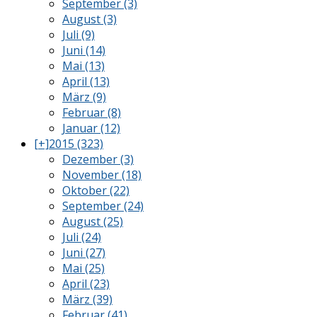
September (3)
August (3)
Juli (9)
Juni (14)
Mai (13)
April (13)
März (9)
Februar (8)
Januar (12)
[+]
2015 (323)
Dezember (3)
November (18)
Oktober (22)
September (24)
August (25)
Juli (24)
Juni (27)
Mai (25)
April (23)
März (39)
Februar (41)