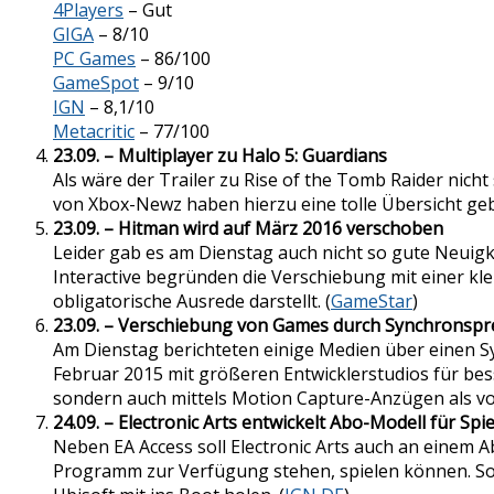
4Players
– Gut
GIGA
– 8/10
PC Games
– 86/100
GameSpot
– 9/10
IGN
– 8,1/10
Metacritic
– 77/100
23.09. – Multiplayer zu Halo 5: Guardians
Als wäre der Trailer zu Rise of the Tomb Raider nic
von Xbox-Newz haben hierzu eine tolle Übersicht geba
23.09. – Hitman wird auf März 2016 verschoben
Leider gab es am Dienstag auch nicht so gute Neuigke
Interactive begründen die Verschiebung mit einer kl
obligatorische Ausrede darstellt. (
GameStar
)
23.09. – Verschiebung von Games durch Synchronspr
Am Dienstag berichteten einige Medien über einen Sy
Februar 2015 mit größeren Entwicklerstudios für be
sondern auch mittels Motion Capture-Anzügen als voll
24.09. – Electronic Arts entwickelt Abo-Modell für Spie
Neben EA Access soll Electronic Arts auch an einem Ab
Programm zur Verfügung stehen, spielen können. So w