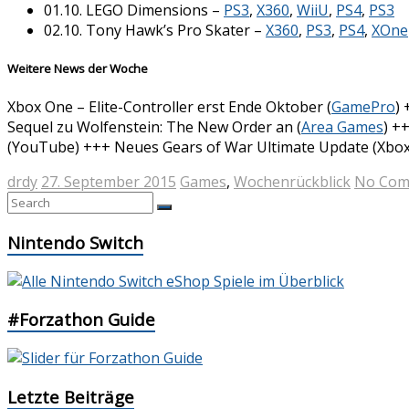
01.10. LEGO Dimensions –
PS3
,
X360
,
WiiU
,
PS4
,
PS3
02.10. Tony Hawk’s Pro Skater –
X360
,
PS3
,
PS4
,
XOne
Weitere News der Woche
Xbox One – Elite-Controller erst Ende Oktober (
GamePro
)
Sequel zu Wolfenstein: The New Order an (
Area Games
) +
(YouTube) +++ Neues Gears of War Ultimate Update (Xbox
drdy
27. September 2015
Games
,
Wochenrückblick
No Com
Nintendo Switch
#Forzathon Guide
Letzte Beiträge