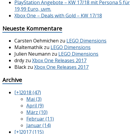
PlayStation Angebote – KW 17/18 mit Persona 5 für
19,99 Euro, uvm.
Xbox One – Deals with Gold – KW 17/18
Neueste Kommentare
Carsten Oehmichen
zu
LEGO Dimensions
Maltemathik
zu
LEGO Dimensions
Julien Neumann
zu
LEGO Dimensions
drdy
zu
Xbox One Releases 2017
Black
zu
Xbox One Releases 2017
Archive
[+]
2018 (47)
Mai (3)
April (9)
März (10)
Februar (11)
Januar (14)
[+]
2017 (115)