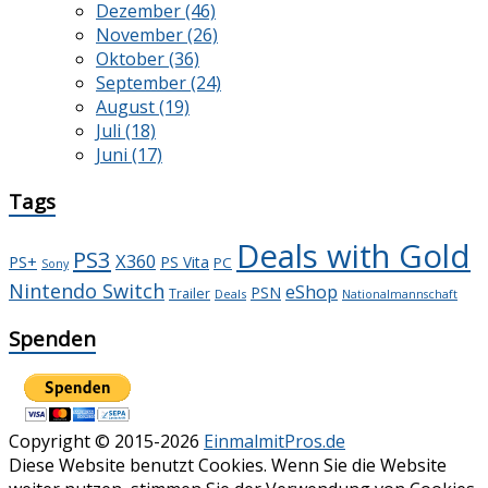
Dezember (46)
November (26)
Oktober (36)
September (24)
August (19)
Juli (18)
Juni (17)
Tags
Deals with Gold
PS3
X360
PS+
PS Vita
PC
Sony
Nintendo Switch
eShop
PSN
Trailer
Deals
Nationalmannschaft
Spenden
Copyright © 2015-2026
EinmalmitPros.de
Diese Website benutzt Cookies. Wenn Sie die Website