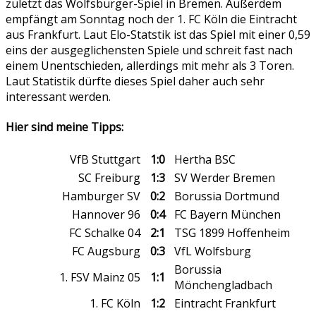
zuletzt das Wolfsburger-Spiel in Bremen. Außerdem
empfängt am Sonntag noch der 1. FC Köln die Eintracht
aus Frankfurt. Laut Elo-Statstik ist das Spiel mit einer 0,59
eins der ausgeglichensten Spiele und schreit fast nach
einem Unentschieden, allerdings mit mehr als 3 Toren.
Laut Statistik dürfte dieses Spiel daher auch sehr
interessant werden.
Hier sind meine Tipps:
VfB Stuttgart
1:0
Hertha BSC
SC Freiburg
1:3
SV Werder Bremen
Hamburger SV
0:2
Borussia Dortmund
Hannover 96
0:4
FC Bayern München
FC Schalke 04
2:1
TSG 1899 Hoffenheim
FC Augsburg
0:3
VfL Wolfsburg
Borussia
1. FSV Mainz 05
1:1
Mönchengladbach
1. FC Köln
1:2
Eintracht Frankfurt