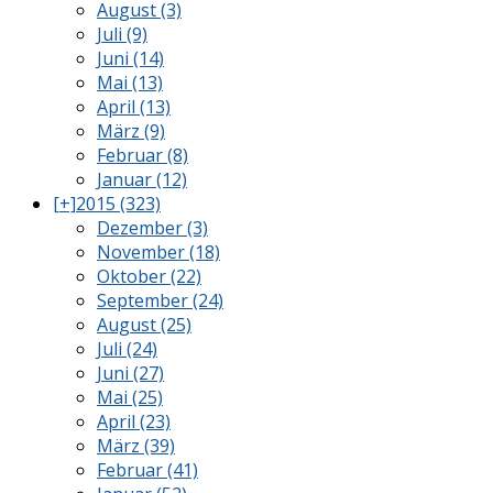
August (3)
Juli (9)
Juni (14)
Mai (13)
April (13)
März (9)
Februar (8)
Januar (12)
[+]
2015 (323)
Dezember (3)
November (18)
Oktober (22)
September (24)
August (25)
Juli (24)
Juni (27)
Mai (25)
April (23)
März (39)
Februar (41)