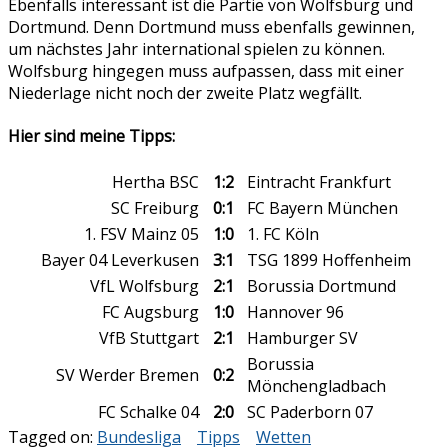
Ebenfalls interessant ist die Partie von Wolfsburg und
Dortmund. Denn Dortmund muss ebenfalls gewinnen,
um nächstes Jahr international spielen zu können.
Wolfsburg hingegen muss aufpassen, dass mit einer
Niederlage nicht noch der zweite Platz wegfällt.
Hier sind meine Tipps:
Hertha BSC
1:2
Eintracht Frankfurt
SC Freiburg
0:1
FC Bayern München
1. FSV Mainz 05
1:0
1. FC Köln
Bayer 04 Leverkusen
3:1
TSG 1899 Hoffenheim
VfL Wolfsburg
2:1
Borussia Dortmund
FC Augsburg
1:0
Hannover 96
VfB Stuttgart
2:1
Hamburger SV
Borussia
SV Werder Bremen
0:2
Mönchengladbach
FC Schalke 04
2:0
SC Paderborn 07
Tagged on:
Bundesliga
Tipps
Wetten