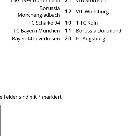
TSG 1899 Hoffenheim
2:1
VfB Stuttgart
Borussia
1:2
VfL Wolfsburg
Mönchengladbach
FC Schalke 04
1:0
1. FC Köln
FC Bayern München
1:1
Borussia Dortmund
Bayer 04 Leverkusen
2:0
FC Augsburg
e Felder sind mit
*
markiert