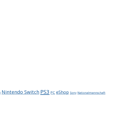
PS3
Nintendo Switch
eShop
a
PC
Sony
Nationalmannschaft