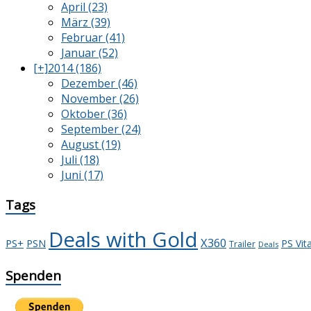
April (23)
März (39)
Februar (41)
Januar (52)
[+]
2014 (186)
Dezember (46)
November (26)
Oktober (36)
September (24)
August (19)
Juli (18)
Juni (17)
Tags
Deals with Gold
X360
PS+
PSN
PS Vit
Trailer
Deals
Spenden