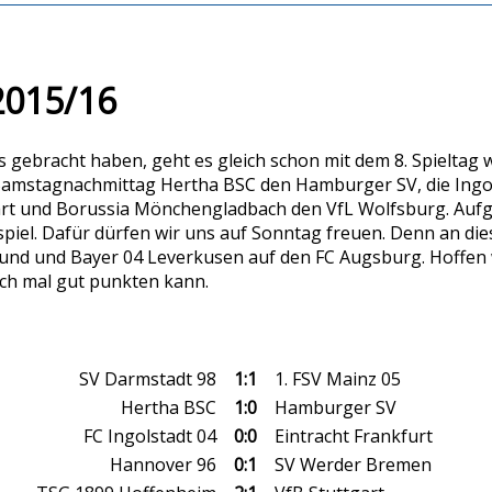
 2015/16
gebracht haben, geht es gleich schon mit dem 8. Spieltag 
mstagnachmittag Hertha BSC den Hamburger SV, die Ingolst
rt und Borussia Mönchengladbach den VfL Wolfsburg. Aufgr
iel. Dafür dürfen wir uns auf Sonntag freuen. Denn an die
d und Bayer 04 Leverkusen auf den FC Augsburg. Hoffen wir
ch mal gut punkten kann.
SV Darmstadt 98
1:1
1. FSV Mainz 05
Hertha BSC
1:0
Hamburger SV
FC Ingolstadt 04
0:0
Eintracht Frankfurt
Hannover 96
0:1
SV Werder Bremen