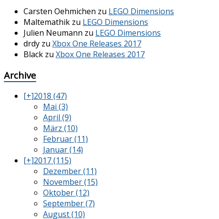
Carsten Oehmichen
zu
LEGO Dimensions
Maltemathik
zu
LEGO Dimensions
Julien Neumann
zu
LEGO Dimensions
drdy
zu
Xbox One Releases 2017
Black
zu
Xbox One Releases 2017
Archive
[+]
2018 (47)
Mai (3)
April (9)
März (10)
Februar (11)
Januar (14)
[+]
2017 (115)
Dezember (11)
November (15)
Oktober (12)
September (7)
August (10)