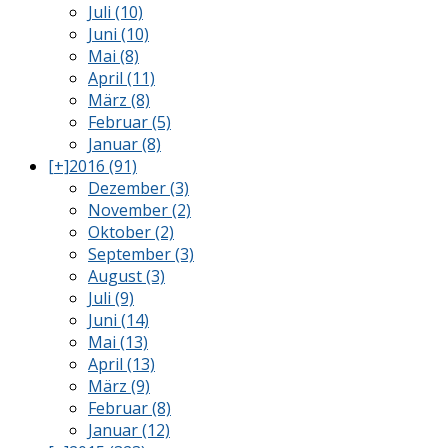
Juli (10)
Juni (10)
Mai (8)
April (11)
März (8)
Februar (5)
Januar (8)
[+]
2016 (91)
Dezember (3)
November (2)
Oktober (2)
September (3)
August (3)
Juli (9)
Juni (14)
Mai (13)
April (13)
März (9)
Februar (8)
Januar (12)