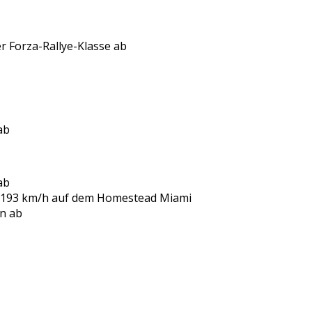
r Forza-Rallye-Klasse ab
ab
ab
ns 193 km/h auf dem Homestead Miami
n ab