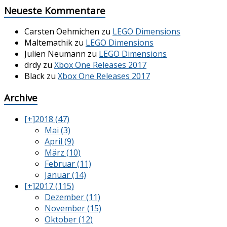
Neueste Kommentare
Carsten Oehmichen
zu
LEGO Dimensions
Maltemathik
zu
LEGO Dimensions
Julien Neumann
zu
LEGO Dimensions
drdy
zu
Xbox One Releases 2017
Black
zu
Xbox One Releases 2017
Archive
[+]
2018 (47)
Mai (3)
April (9)
März (10)
Februar (11)
Januar (14)
[+]
2017 (115)
Dezember (11)
November (15)
Oktober (12)