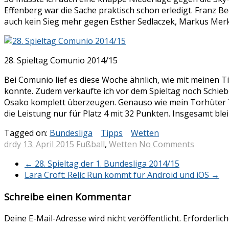
Effenberg war die Sache praktisch schon erledigt. Franz 
auch kein Sieg mehr gegen Esther Sedlaczek, Markus Merk 
28. Spieltag Comunio 2014/15
Bei Comunio lief es diese Woche ähnlich, wie mit meinen Ti
konnte. Zudem verkaufte ich vor dem Spieltag noch Schieb
Osako komplett überzeugen. Genauso wie mein Torhüter Ti
die Leistung nur für Platz 4 mit 32 Punkten. Insgesamt bl
Tagged on:
Bundesliga
Tipps
Wetten
drdy
13. April 2015
Fußball
,
Wetten
No Comments
←
28. Spieltag der 1. Bundesliga 2014/15
Lara Croft: Relic Run kommt für Android und iOS
→
Schreibe einen Kommentar
Deine E-Mail-Adresse wird nicht veröffentlicht.
Erforderlich