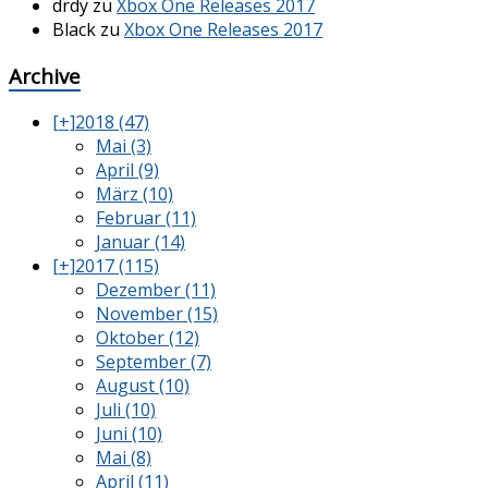
drdy
zu
Xbox One Releases 2017
Black
zu
Xbox One Releases 2017
Archive
[+]
2018 (47)
Mai (3)
April (9)
März (10)
Februar (11)
Januar (14)
[+]
2017 (115)
Dezember (11)
November (15)
Oktober (12)
September (7)
August (10)
Juli (10)
Juni (10)
Mai (8)
April (11)