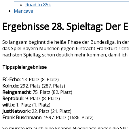
Road to 85k
Mancave
Ergebnisse 28. Spieltag: Der 
So langsam beginnt die heiße Phase der Bundesliga, in de
das Spiel Bayern München gegen Eintracht Frankfurt richti
nächsten Spieltag schon deutlich mehr kommen, damit ich 
Tippspielergebnisse
FC-Echo:
13. Platz (8. Platz)
Köln.de:
292. Platz (287. Platz)
Reingemacht:
75. Platz (82. Platz)
Reptobuli:
9. Platz (8. Platz)
wiiUx:
1. Platz (1. Platz)
JustNetwork:
22. Platz (21. Platz)
Frank Buschmann:
1597. Platz (1686. Platz)
So musste ich auch eine knappe Niederlage gegen die Sky-