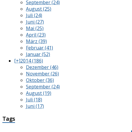
September (24)
August (25)
Juli (24)
Juni (27)
Mai (25)
April (23)
März (39)
Februar (41)
Januar (52)
[+]
2014 (186)
Dezember (46)
November (26)
Oktober (36)
September (24)
August (19)
Juli (18)
Juni (17)
Tags