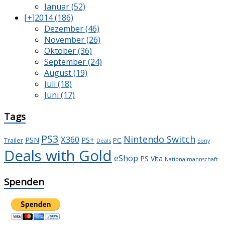
Januar (52)
[+]
2014 (186)
Dezember (46)
November (26)
Oktober (36)
September (24)
August (19)
Juli (18)
Juni (17)
Tags
PS3
Nintendo Switch
X360
PS+
PSN
PC
Trailer
Deals
Sony
Deals with Gold
eShop
PS Vita
Nationalmannschaft
Spenden