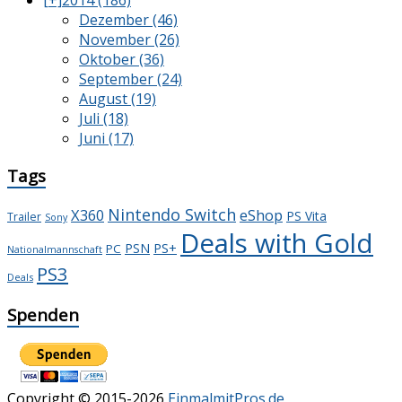
Dezember (46)
November (26)
Oktober (36)
September (24)
August (19)
Juli (18)
Juni (17)
Tags
Nintendo Switch
X360
eShop
PS Vita
Trailer
Sony
Deals with Gold
PS+
PSN
PC
Nationalmannschaft
PS3
Deals
Spenden
Copyright © 2015-2026
EinmalmitPros.de