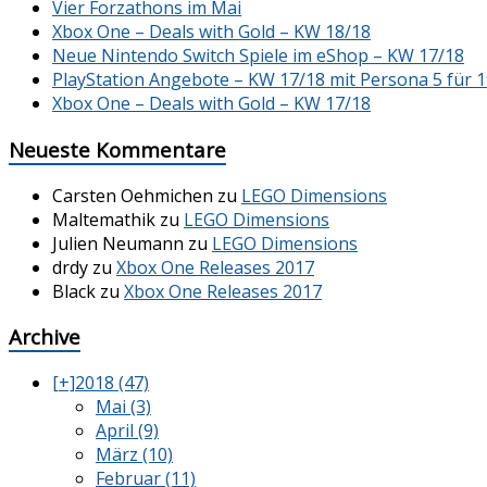
Vier Forzathons im Mai
Xbox One – Deals with Gold – KW 18/18
Neue Nintendo Switch Spiele im eShop – KW 17/18
PlayStation Angebote – KW 17/18 mit Persona 5 für 1
Xbox One – Deals with Gold – KW 17/18
Neueste Kommentare
Carsten Oehmichen
zu
LEGO Dimensions
Maltemathik
zu
LEGO Dimensions
Julien Neumann
zu
LEGO Dimensions
drdy
zu
Xbox One Releases 2017
Black
zu
Xbox One Releases 2017
Archive
[+]
2018 (47)
Mai (3)
April (9)
März (10)
Februar (11)