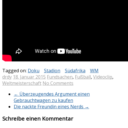
Tagged on:
Doku
Stadion
Südafrika
WM
drdy
18. Januar 2015
Fundsachen
,
Fußball
,
Videoclip
,
Weltmeisterschaft
No Comments
←
Überzeugendes Argument einen
Gebrauchtwagen zu kaufen
Die nackte Freundin eines Nerds
→
Schreibe einen Kommentar