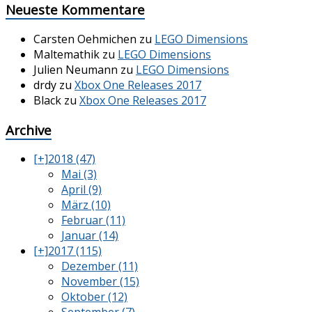
Neueste Kommentare
Carsten Oehmichen
zu
LEGO Dimensions
Maltemathik
zu
LEGO Dimensions
Julien Neumann
zu
LEGO Dimensions
drdy
zu
Xbox One Releases 2017
Black
zu
Xbox One Releases 2017
Archive
[+]
2018 (47)
Mai (3)
April (9)
März (10)
Februar (11)
Januar (14)
[+]
2017 (115)
Dezember (11)
November (15)
Oktober (12)