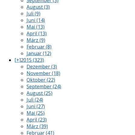
September (3)
August (3)
Juli (9)
Juni (14)
Mai (13)
April (13)
März (9)
Februar (8)
Januar (12)
[+]
2015 (323)
Dezember (3)
November (18)
Oktober (22)
September (24)
August (25)
Juli (24)
Juni (27)
Mai (25)
April (23)
März (39)
Februar (41)