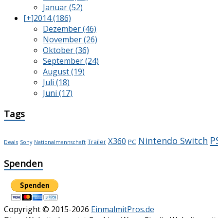
Januar (52)
[+]
2014 (186)
Dezember (46)
November (26)
Oktober (36)
September (24)
August (19)
Juli (18)
Juni (17)
Tags
P
Nintendo Switch
X360
PC
Trailer
Deals
Sony
Nationalmannschaft
Spenden
Copyright © 2015-2026
EinmalmitPros.de