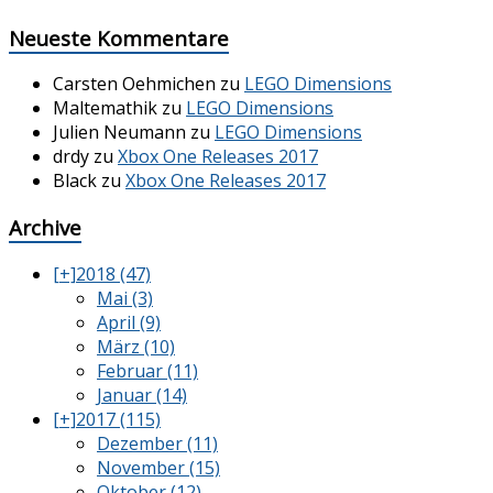
Neueste Kommentare
Carsten Oehmichen
zu
LEGO Dimensions
Maltemathik
zu
LEGO Dimensions
Julien Neumann
zu
LEGO Dimensions
drdy
zu
Xbox One Releases 2017
Black
zu
Xbox One Releases 2017
Archive
[+]
2018 (47)
Mai (3)
April (9)
März (10)
Februar (11)
Januar (14)
[+]
2017 (115)
Dezember (11)
November (15)
Oktober (12)