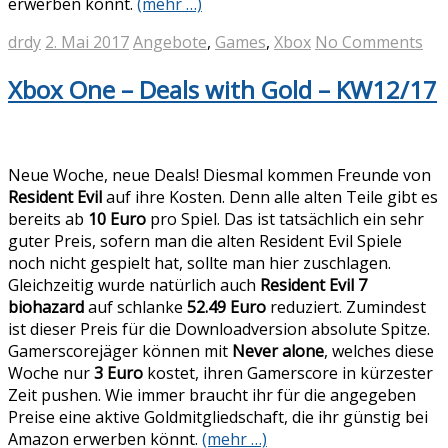
erwerben könnt.
(mehr …)
drdy
2. Mai 2017
Angebote
,
Games
,
Xbox
No Comments
Xbox One – Deals with Gold – KW12/17
Neue Woche, neue Deals! Diesmal kommen Freunde von
Resident Evil
auf ihre Kosten. Denn alle alten Teile gibt es
bereits ab
10 Euro
pro Spiel. Das ist tatsächlich ein sehr
guter Preis, sofern man die alten Resident Evil Spiele
noch nicht gespielt hat, sollte man hier zuschlagen.
Gleichzeitig wurde natürlich auch
Resident Evil 7
biohazard
auf schlanke
52.49 Euro
reduziert. Zumindest
ist dieser Preis für die Downloadversion absolute Spitze.
Gamerscorejäger können mit
Never alone
, welches diese
Woche nur
3 Euro
kostet, ihren Gamerscore in kürzester
Zeit pushen. Wie immer braucht ihr für die angegeben
Preise eine aktive Goldmitgliedschaft, die ihr günstig bei
Amazon erwerben könnt.
(mehr …)