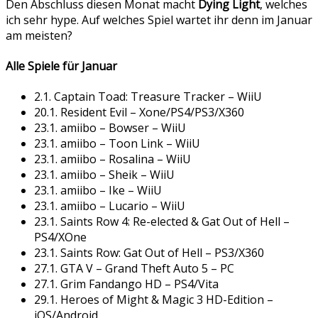
Den Abschluss diesen Monat macht
Dying Light
, welches
ich sehr hype. Auf welches Spiel wartet ihr denn im Januar
am meisten?
Alle Spiele für Januar
2.1. Captain Toad: Treasure Tracker – WiiU
20.1. Resident Evil – Xone/PS4/PS3/X360
23.1. amiibo – Bowser – WiiU
23.1. amiibo – Toon Link – WiiU
23.1. amiibo – Rosalina – WiiU
23.1. amiibo – Sheik – WiiU
23.1. amiibo – Ike – WiiU
23.1. amiibo – Lucario – WiiU
23.1. Saints Row 4: Re-elected & Gat Out of Hell –
PS4/XOne
23.1. Saints Row: Gat Out of Hell – PS3/X360
27.1. GTA V – Grand Theft Auto 5 – PC
27.1. Grim Fandango HD – PS4/Vita
29.1. Heroes of Might & Magic 3 HD-Edition –
iOS/Android