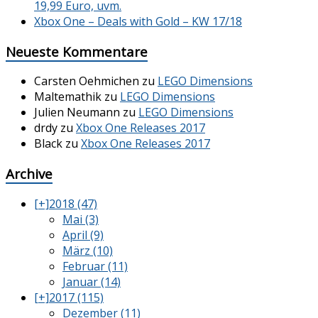
19,99 Euro, uvm.
Xbox One – Deals with Gold – KW 17/18
Neueste Kommentare
Carsten Oehmichen
zu
LEGO Dimensions
Maltemathik
zu
LEGO Dimensions
Julien Neumann
zu
LEGO Dimensions
drdy
zu
Xbox One Releases 2017
Black
zu
Xbox One Releases 2017
Archive
[+]
2018 (47)
Mai (3)
April (9)
März (10)
Februar (11)
Januar (14)
[+]
2017 (115)
Dezember (11)