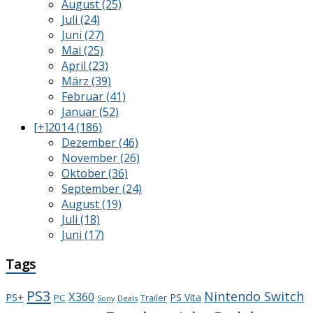
August (25)
Juli (24)
Juni (27)
Mai (25)
April (23)
März (39)
Februar (41)
Januar (52)
[+]
2014 (186)
Dezember (46)
November (26)
Oktober (36)
September (24)
August (19)
Juli (18)
Juni (17)
Tags
PS3
Nintendo Switch
X360
PS+
PS Vita
PC
Trailer
Deals
Sony