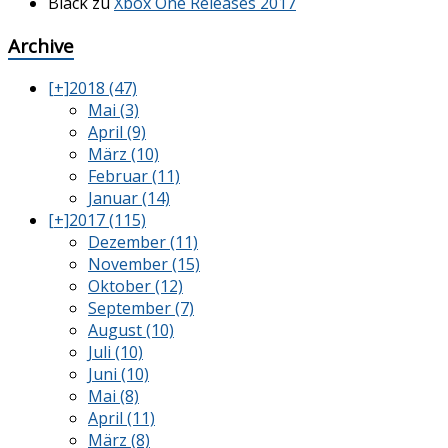
Black
zu
Xbox One Releases 2017
Archive
[+]
2018 (47)
Mai (3)
April (9)
März (10)
Februar (11)
Januar (14)
[+]
2017 (115)
Dezember (11)
November (15)
Oktober (12)
September (7)
August (10)
Juli (10)
Juni (10)
Mai (8)
April (11)
März (8)