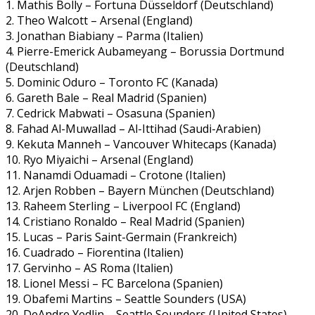
1. Mathis Bolly – Fortuna Düsseldorf (Deutschland)
2. Theo Walcott – Arsenal (England)
3. Jonathan Biabiany – Parma (Italien)
4. Pierre-Emerick Aubameyang – Borussia Dortmund
(Deutschland)
5. Dominic Oduro – Toronto FC (Kanada)
6. Gareth Bale – Real Madrid (Spanien)
7. Cedrick Mabwati – Osasuna (Spanien)
8. Fahad Al-Muwallad – Al-Ittihad (Saudi-Arabien)
9. Kekuta Manneh – Vancouver Whitecaps (Kanada)
10. Ryo Miyaichi – Arsenal (England)
11. Nanamdi Oduamadi – Crotone (Italien)
12. Arjen Robben – Bayern München (Deutschland)
13. Raheem Sterling – Liverpool FC (England)
14. Cristiano Ronaldo – Real Madrid (Spanien)
15. Lucas – Paris Saint-Germain (Frankreich)
16. Cuadrado – Fiorentina (Italien)
17. Gervinho – AS Roma (Italien)
18. Lionel Messi – FC Barcelona (Spanien)
19. Obafemi Martins – Seattle Sounders (USA)
20. DeAndre Yedlin – Seattle Sounders (United States)