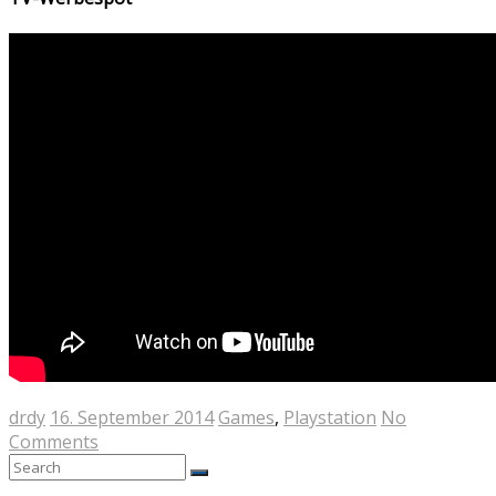
drdy
16. September 2014
Games
,
Playstation
No
Comments