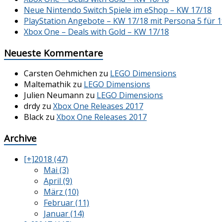
Neue Nintendo Switch Spiele im eShop – KW 17/18
PlayStation Angebote – KW 17/18 mit Persona 5 für 1
Xbox One – Deals with Gold – KW 17/18
Neueste Kommentare
Carsten Oehmichen
zu
LEGO Dimensions
Maltemathik
zu
LEGO Dimensions
Julien Neumann
zu
LEGO Dimensions
drdy
zu
Xbox One Releases 2017
Black
zu
Xbox One Releases 2017
Archive
[+]
2018 (47)
Mai (3)
April (9)
März (10)
Februar (11)
Januar (14)