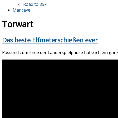
Road to 85k
Mancave
Torwart
Das beste Elfmeterschießen ever
Passend zum Ende der Länderspielpause habe ich ein ganz 