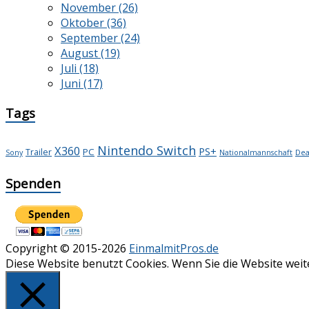
November (26)
Oktober (36)
September (24)
August (19)
Juli (18)
Juni (17)
Tags
Nintendo Switch
X360
PS+
PC
Trailer
Dea
Sony
Nationalmannschaft
Spenden
Copyright © 2015-2026
EinmalmitPros.de
Diese Website benutzt Cookies. Wenn Sie die Website wei