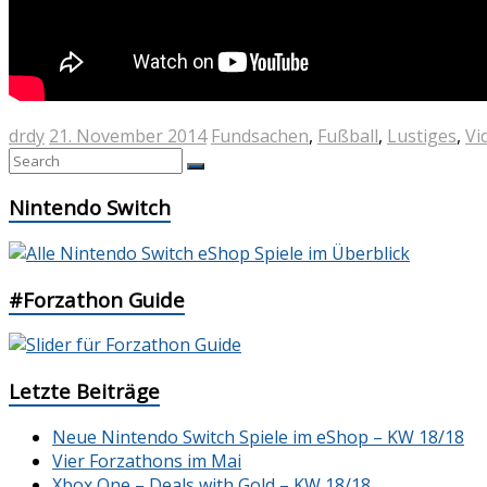
drdy
21. November 2014
Fundsachen
,
Fußball
,
Lustiges
,
Vi
Nintendo Switch
#Forzathon Guide
Letzte Beiträge
Neue Nintendo Switch Spiele im eShop – KW 18/18
Vier Forzathons im Mai
Xbox One – Deals with Gold – KW 18/18