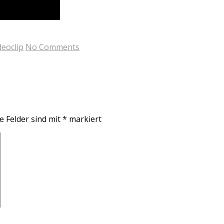
deoclip
No Comments
e Felder sind mit
*
markiert