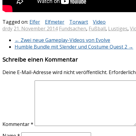
Tagged on:
Elfer
Elfmeter
Torwart
Video
drdy
21. November 2014
Fundsachen
,
Fußball
,
Lustiges
,
Vi
←
Zwei neue Gameplay-Videos von Evolve
Humble Bundle mit Slender und Costume Quest 2
→
Schreibe einen Kommentar
Deine E-Mail-Adresse wird nicht veröffentlicht.
Erforderlich
Kommentar
*
Name
*