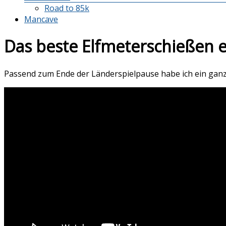
Road to 85k
Mancave
Das beste Elfmeterschießen 
Passend zum Ende der Länderspielpause habe ich ein ganz 