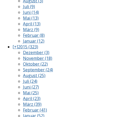
August (3)
Juli (9)
Juni (14)
Mai (13)
April (13)
März (9)
Februar (8)
Januar (12)
[+]
2015 (323)
Dezember (3)
November (18)
Oktober (22)
September (24)
August (25)
Juli (24)
Juni (27)
Mai (25)
April (23)
März (39)
Februar (41)
Januar (52)