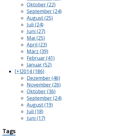
Oktober (22)
September (24)
August (25)
Juli (24)
Juni (27)
Mai (25)
April (23)
März (39)
Februar (41)
Januar (52)
[+]
2014 (186)
Dezember (46)
November (26)
Oktober (36)
September (24)
August (19)
Juli (18)
Juni (17)
Tags