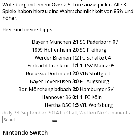
Wolfsburg mit einem Over 2,5 Tore anzuspielen. Alle 3
Spiele haben hierzu eine Wahrscheinlichkeit von 85% und
höher.
Hier sind meine Tipps:
Bayern München
2:1
SC Paderborn 07
1899 Hoffenheim
2:0
SC Freiburg
Werder Bremen
1:2
FC Schalke 04
Eintracht Frankfurt
1:1
1. FSV Mainz 05
Borussia Dortmund
2:0
VfB Stuttgart
Bayer Leverkusen
3:0
FC Augsburg
Bor. Mönchengladbach
2:0
Hamburger SV
Hannover 96
0:1
1. FC Köln
Hertha BSC
1:3
VfL Wolfsburg
drdy
23. September 2014
Fußball
,
Wetten
No Comments
Nintendo Switch