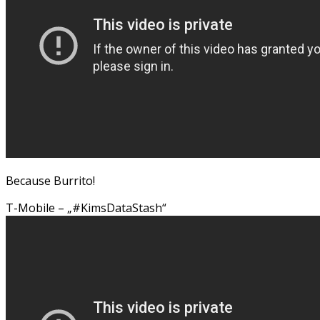
Because Burrito!
T-Mobile – „#KimsDataStash“