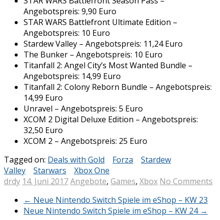
STAR WARS Battlefront Season Pass –
Angebotspreis: 9,90 Euro
STAR WARS Battlefront Ultimate Edition –
Angebotspreis: 10 Euro
Stardew Valley – Angebotspreis: 11,24 Euro
The Bunker – Angebotspreis: 10 Euro
Titanfall 2: Angel City’s Most Wanted Bundle –
Angebotspreis: 14,99 Euro
Titanfall 2: Colony Reborn Bundle – Angebotspreis:
14,99 Euro
Unravel – Angebotspreis: 5 Euro
XCOM 2 Digital Deluxe Edition – Angebotspreis:
32,50 Euro
XCOM 2 – Angebotspreis: 25 Euro
Tagged on:
Deals with Gold
Forza
Stardew
Valley
Starwars
Xbox One
drdy
14. Juni 2017
Angebote
,
Games
,
Xbox
No Comments
←
Neue Nintendo Switch Spiele im eShop – KW 23
Neue Nintendo Switch Spiele im eShop – KW 24
→