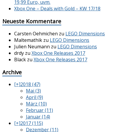
19,99 Euro, uvm.
Xbox One – Deals with Gold – KW 17/18
Neueste Kommentare
Carsten Oehmichen
zu
LEGO Dimensions
Maltemathik
zu
LEGO Dimensions
Julien Neumann
zu
LEGO Dimensions
drdy
zu
Xbox One Releases 2017
Black
zu
Xbox One Releases 2017
Archive
[+]
2018 (47)
Mai (3)
April (9)
März (10)
Februar (11)
Januar (14)
[+]
2017 (115)
Dezember (11)