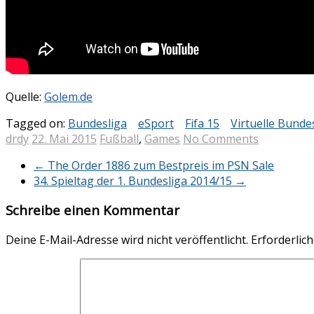
Quelle:
Golem.de
Tagged on:
Bundesliga
eSport
Fifa 15
Virtuelle Bunde
drdy
22. Mai 2015
Fußball
,
Games
No Comments
←
The Order 1886 zum Bestpreis im PSN Sale
34. Spieltag der 1. Bundesliga 2014/15
→
Schreibe einen Kommentar
Deine E-Mail-Adresse wird nicht veröffentlicht.
Erforderlich