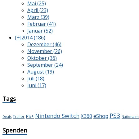
Mai (25)
April (23)
März (39)
Februar (41)
Januar (52)
[+]
2014 (186)
Dezember (46)
November (26)
Oktober (36)
September (24)
August (19)
Juli (18)
Juni (17)
Tags
PS3
Nintendo Switch
X360
eShop
PS+
Trailer
Deals
Nationalm
Spenden