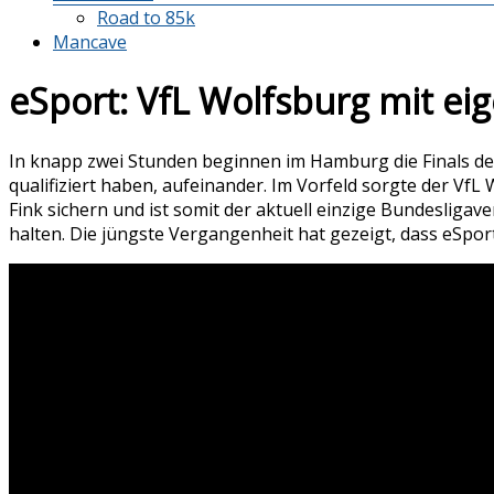
Road to 85k
Mancave
eSport: VfL Wolfsburg mit e
In knapp zwei Stunden beginnen im Hamburg die Finals der V
qualifiziert haben, aufeinander. Im Vorfeld sorgte der VfL
Fink sichern und ist somit der aktuell einzige Bundesligav
halten. Die jüngste Vergangenheit hat gezeigt, dass eSport