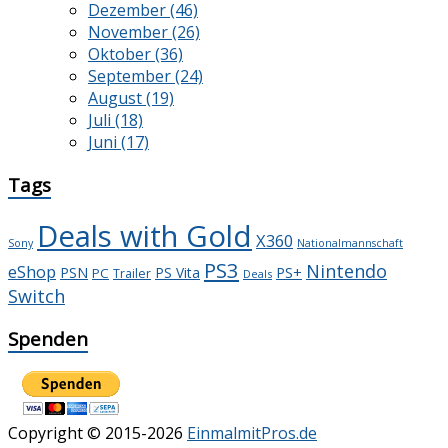
Dezember (46)
November (26)
Oktober (36)
September (24)
August (19)
Juli (18)
Juni (17)
Tags
Deals with Gold
X360
Sony
Nationalmannschaft
PS3
Nintendo
eShop
PS+
PSN
PS Vita
PC
Trailer
Deals
Switch
Spenden
Copyright © 2015-2026
EinmalmitPros.de