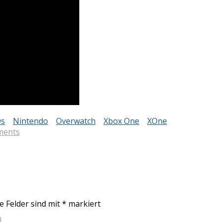
Os
Nintendo
Overwatch
Xbox One
XOne
ments
e Felder sind mit
*
markiert