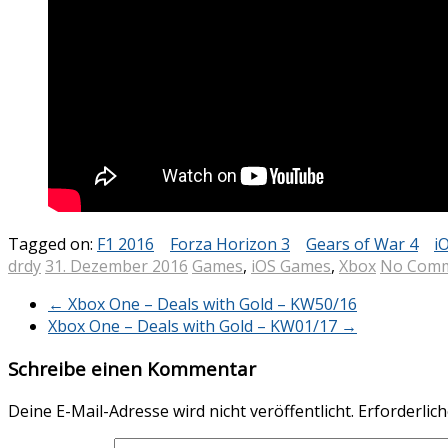
Tagged on:
F1 2016
Forza Horizon 3
Gears of War 4
i
drdy
31. Dezember 2016
Games
,
iOS Games
,
Xbox
No Com
←
Xbox One – Deals with Gold – KW50/16
Xbox One – Deals with Gold – KW01/17
→
Schreibe einen Kommentar
Deine E-Mail-Adresse wird nicht veröffentlicht.
Erforderlich