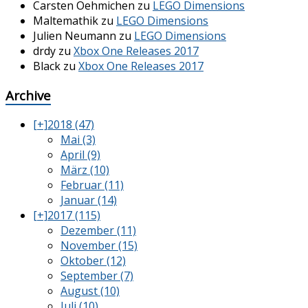
Carsten Oehmichen
zu
LEGO Dimensions
Maltemathik
zu
LEGO Dimensions
Julien Neumann
zu
LEGO Dimensions
drdy
zu
Xbox One Releases 2017
Black
zu
Xbox One Releases 2017
Archive
[+]
2018 (47)
Mai (3)
April (9)
März (10)
Februar (11)
Januar (14)
[+]
2017 (115)
Dezember (11)
November (15)
Oktober (12)
September (7)
August (10)
Juli (10)