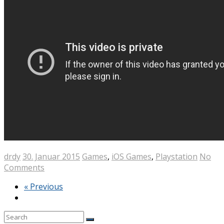
drdy
30. Januar 2015
Games
,
iOS Games
,
Playstation
No
Comments
« Previous