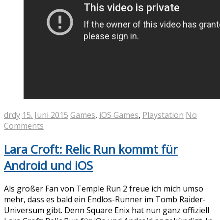
drdy
15. Juni 2015
Games
,
iOS Games
,
Playstation
No
Comments
Lara Croft: Relic Run kommt für
Android und iOS
Als großer Fan von Temple Run 2 freue ich mich umso
mehr, dass es bald ein Endlos-Runner im Tomb Raider-
Universum gibt. Denn Square Enix hat nun ganz offiziell