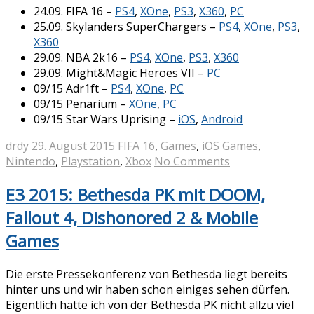
24.09. FIFA 16 –
PS4
,
XOne
,
PS3
,
X360
,
PC
25.09. Skylanders SuperChargers –
PS4
,
XOne
,
PS3
,
X360
29.09. NBA 2k16 –
PS4
,
XOne
,
PS3
,
X360
29.09. Might&Magic Heroes VII –
PC
09/15 Adr1ft –
PS4
,
XOne
,
PC
09/15 Penarium –
XOne
,
PC
09/15 Star Wars Uprising –
iOS
,
Android
drdy
29. August 2015
FIFA 16
,
Games
,
iOS Games
,
Nintendo
,
Playstation
,
Xbox
No Comments
E3 2015: Bethesda PK mit DOOM,
Fallout 4, Dishonored 2 & Mobile
Games
Die erste Pressekonferenz von Bethesda liegt bereits
hinter uns und wir haben schon einiges sehen dürfen.
Eigentlich hatte ich von der Bethesda PK nicht allzu viel