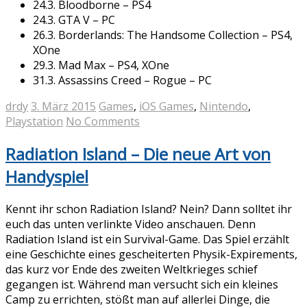
24.3. Bloodborne – PS4
24.3. GTA V – PC
26.3. Borderlands: The Handsome Collection – PS4,
XOne
29.3. Mad Max – PS4, XOne
31.3. Assassins Creed – Rogue – PC
drdy
3. März 2015
Games
,
iOS Games
,
Nintendo
,
Playstation
No Comments
Radiation Island – Die neue Art von
Handyspiel
Kennt ihr schon Radiation Island? Nein? Dann solltet ihr
euch das unten verlinkte Video anschauen. Denn
Radiation Island ist ein Survival-Game. Das Spiel erzählt
eine Geschichte eines gescheiterten Physik-Expirements,
das kurz vor Ende des zweiten Weltkrieges schief
gegangen ist. Während man versucht sich ein kleines
Camp zu errichten, stößt man auf allerlei Dinge, die