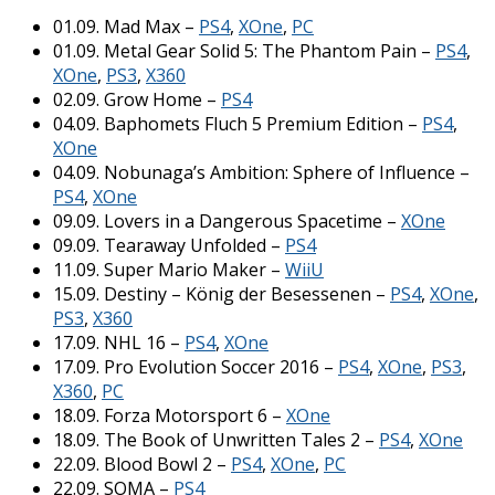
01.09. Mad Max –
PS4
,
XOne
,
PC
01.09. Metal Gear Solid 5: The Phantom Pain –
PS4
,
XOne
,
PS3
,
X360
02.09. Grow Home –
PS4
04.09. Baphomets Fluch 5 Premium Edition –
PS4
,
XOne
04.09. Nobunaga’s Ambition: Sphere of Influence –
PS4
,
XOne
09.09. Lovers in a Dangerous Spacetime –
XOne
09.09. Tearaway Unfolded –
PS4
11.09. Super Mario Maker –
WiiU
15.09. Destiny – König der Besessenen –
PS4
,
XOne
,
PS3
,
X360
17.09. NHL 16 –
PS4
,
XOne
17.09. Pro Evolution Soccer 2016 –
PS4
,
XOne
,
PS3
,
X360
,
PC
18.09. Forza Motorsport 6 –
XOne
18.09. The Book of Unwritten Tales 2 –
PS4
,
XOne
22.09. Blood Bowl 2 –
PS4
,
XOne
,
PC
22.09. SOMA –
PS4