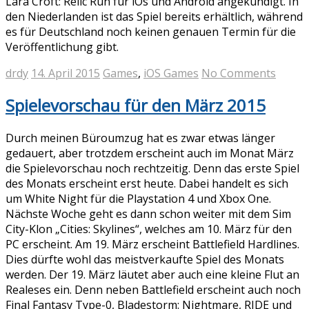
Lara Croft: Relic Run für iOs und Android angekündigt. In
den Niederlanden ist das Spiel bereits erhältlich, während
es für Deutschland noch keinen genauen Termin für die
Veröffentlichung gibt.
drdy
14. April 2015
Games
,
iOS Games
No Comments
Spielevorschau für den März 2015
Durch meinen Büroumzug hat es zwar etwas länger
gedauert, aber trotzdem erscheint auch im Monat März
die Spielevorschau noch rechtzeitig. Denn das erste Spiel
des Monats erscheint erst heute. Dabei handelt es sich
um White Night für die Playstation 4 und Xbox One.
Nächste Woche geht es dann schon weiter mit dem Sim
City-Klon „Cities: Skylines“, welches am 10. März für den
PC erscheint. Am 19. März erscheint Battlefield Hardlines.
Dies dürfte wohl das meistverkaufte Spiel des Monats
werden. Der 19. März läutet aber auch eine kleine Flut an
Realeses ein. Denn neben Battlefield erscheint auch noch
Final Fantasy Type-0, Bladestorm: Nightmare, RIDE und