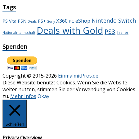
Tags
Nintendo Switch
X360
eShop
PS+
PS Vita
PSN
PC
Deals
Sony
Deals with Gold
PS3
Trailer
Nationalmannschaft
Spenden
Copyright © 2015-2026
EinmalmitPros.de
Diese Website benutzt Cookies. Wenn Sie die Website
weiter nutzen, stimmen Sie der Verwendung von Cookies
zu.
Mehr Infos
Okay
Schließen
Privacy Overview