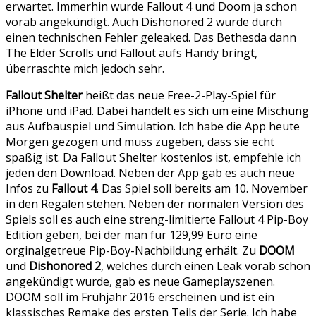
erwartet. Immerhin wurde Fallout 4 und Doom ja schon
vorab angekündigt. Auch Dishonored 2 wurde durch
einen technischen Fehler geleaked. Das Bethesda dann
The Elder Scrolls und Fallout aufs Handy bringt,
überraschte mich jedoch sehr.
Fallout Shelter
heißt das neue Free-2-Play-Spiel für
iPhone und iPad. Dabei handelt es sich um eine Mischung
aus Aufbauspiel und Simulation. Ich habe die App heute
Morgen gezogen und muss zugeben, dass sie echt
spaßig ist. Da Fallout Shelter kostenlos ist, empfehle ich
jeden den Download. Neben der App gab es auch neue
Infos zu
Fallout 4
. Das Spiel soll bereits am 10. November
in den Regalen stehen. Neben der normalen Version des
Spiels soll es auch eine streng-limitierte Fallout 4 Pip-Boy
Edition geben, bei der man für 129,99 Euro eine
orginalgetreue Pip-Boy-Nachbildung erhält. Zu
DOOM
und
Dishonored 2
, welches durch einen Leak vorab schon
angekündigt wurde, gab es neue Gameplayszenen.
DOOM soll im Frühjahr 2016 erscheinen und ist ein
klassisches Remake des ersten Teils der Serie. Ich habe