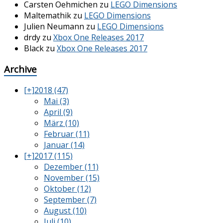
Carsten Oehmichen
zu
LEGO Dimensions
Maltemathik
zu
LEGO Dimensions
Julien Neumann
zu
LEGO Dimensions
drdy
zu
Xbox One Releases 2017
Black
zu
Xbox One Releases 2017
Archive
[+]
2018 (47)
Mai (3)
April (9)
März (10)
Februar (11)
Januar (14)
[+]
2017 (115)
Dezember (11)
November (15)
Oktober (12)
September (7)
August (10)
Juli (10)