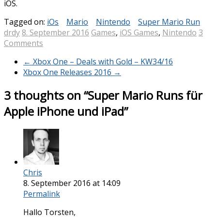
iOS.
Tagged on:
iOs
Mario
Nintendo
Super Mario Run
drdy
8. September 2016
Games
,
iOS Games
,
Nintendo
3
Comments
←
Xbox One – Deals with Gold – KW34/16
Xbox One Releases 2016
→
3 thoughts on “
Super Mario Runs für
Apple iPhone und iPad
”
Chris
8. September 2016 at 14:09
Permalink
Hallo Torsten,