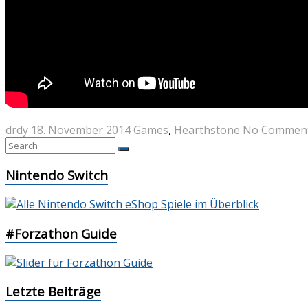
drdy
18. November 2014
Games
,
Hearthstone
No Commen
Nintendo Switch
#Forzathon Guide
Letzte Beiträge