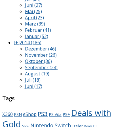
Juni (27)
Mai (25)
April (23)
März (39)
Februar (41)
Januar (52)
[+]
2014 (186)
Dezember (46)
November (26)
Oktober (36)
September (24)
August (19)
Juli (18)
Juni (17)
Tags
Deals with
PS3
X360
eShop
PS+
PSN
PS Vita
Gold
Nintendo Switch
PC
Trailer
Deals
Sony