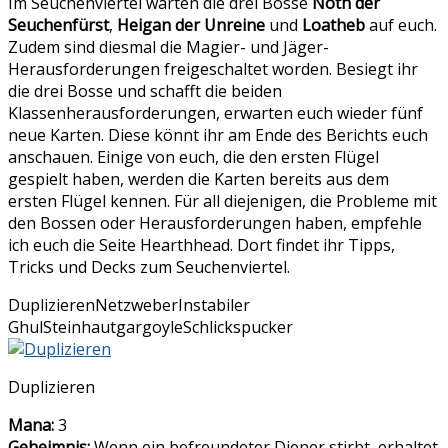
Im Seuchenviertel warten die drei Bosse
Noth der
Seuchenfürst
,
Heigan der Unreine
und
Loatheb
auf euch.
Zudem sind diesmal die Magier- und Jäger-
Herausforderungen freigeschaltet worden. Besiegt ihr
die drei Bosse und schafft die beiden
Klassenherausforderungen, erwarten euch wieder fünf
neue Karten. Diese könnt ihr am Ende des Berichts euch
anschauen. Einige von euch, die den ersten Flügel
gespielt haben, werden die Karten bereits aus dem
ersten Flügel kennen. Für all diejenigen, die Probleme mit
den Bossen oder Herausforderungen haben, empfehle
ich euch die Seite Hearthhead. Dort findet ihr Tipps,
Tricks und Decks zum Seuchenviertel.
Duplizieren
Netzweber
Instabiler
Ghul
Steinhautgargoyle
Schlickspucker
Duplizieren
Mana:
3
Geheimnis:
Wenn ein befreundeter Diener stirbt, erhaltet