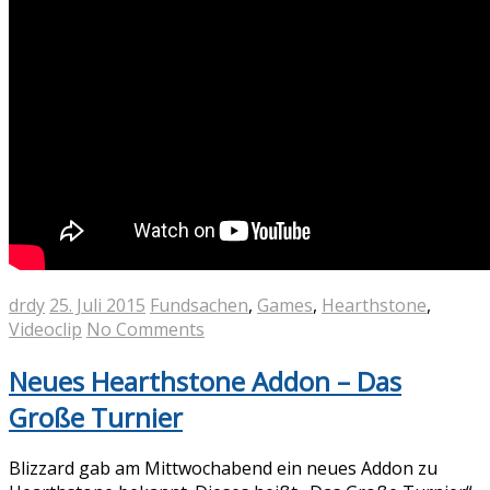
drdy
25. Juli 2015
Fundsachen
,
Games
,
Hearthstone
,
Videoclip
No Comments
Neues Hearthstone Addon – Das
Große Turnier
Blizzard gab am Mittwochabend ein neues Addon zu