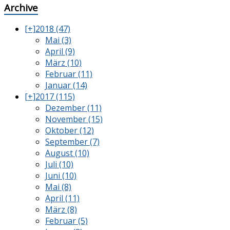
Archive
[+]
2018 (47)
Mai (3)
April (9)
März (10)
Februar (11)
Januar (14)
[+]
2017 (115)
Dezember (11)
November (15)
Oktober (12)
September (7)
August (10)
Juli (10)
Juni (10)
Mai (8)
April (11)
März (8)
Februar (5)