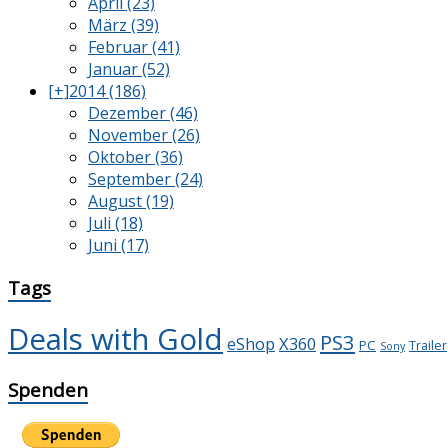
April (23)
März (39)
Februar (41)
Januar (52)
[+]
2014 (186)
Dezember (46)
November (26)
Oktober (36)
September (24)
August (19)
Juli (18)
Juni (17)
Tags
Deals with Gold
PS3
X360
eShop
PC
Trailer
Sony
Spenden