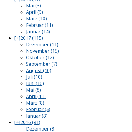
Mai (3)
April (9)
März (10)
Februar (11)
Januar (14)
[+]
2017 (115)
Dezember (11)
November (15)
Oktober (12)
September (7)
August (10)
Juli (10)
Juni (10)
Mai (8)
April (11)
März (8)
Februar (5)
Januar (8)
[+]
2016 (91)
Dezember (3)