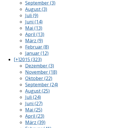
September (3)
August (3)
Juli (9)
Juni (14)
Mai (13)
April (13)
März (9)
Februar (8)
Januar (12)
[+]
2015 (323)
Dezember (3)
November (18)
Oktober (22)
September (24)
August (25)
Juli (24)
Juni (27)
Mai (25)
April (23)
März (39)