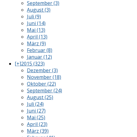
September (3)
August (3)
Juli (9)
Juni (14)
Mai (13)
April (13)
März (9)
Februar (8)
Januar (12)
[+]
2015 (323)
Dezember (3)
November (18)
Oktober (22)
September (24)
August (25)
Juli (24)
Juni (27)
Mai (25)
April (23)
März (39)