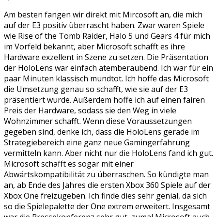
Am besten fangen wir direkt mit Mircosoft an, die mich
auf der E3 positiv überrascht haben. Zwar waren Spiele
wie Rise of the Tomb Raider, Halo 5 und Gears 4 für mich
im Vorfeld bekannt, aber Microsoft schafft es ihre
Hardware exzellent in Szene zu setzen. Die Präsentation
der HoloLens war einfach atemberaubend. Ich war für ein
paar Minuten klassisch mundtot. Ich hoffe das Microsoft
die Umsetzung genau so schafft, wie sie auf der E3
präsentiert wurde. Außerdem hoffe ich auf einen fairen
Preis der Hardware, sodass sie den Weg in viele
Wohnzimmer schafft. Wenn diese Voraussetzungen
gegeben sind, denke ich, dass die HoloLens gerade im
Strategiebereich eine ganz neue Gamingerfahrung
vermitteln kann. Aber nicht nur die HoloLens fand ich gut.
Microsoft schafft es sogar mit einer
Abwärtskompatibilität zu überraschen. So kündigte man
an, ab Ende des Jahres die ersten Xbox 360 Spiele auf der
Xbox One freizugeben. Ich finde dies sehr genial, da sich
so die Spielepalette der One extrem erweitert. Insgesamt
war die Pressekonferenz sehr gut, zumal Microsoft auch