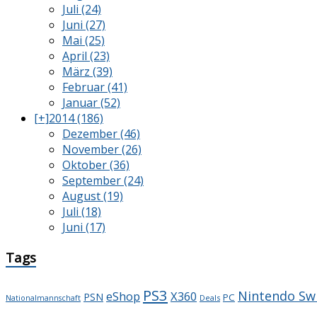
Juli (24)
Juni (27)
Mai (25)
April (23)
März (39)
Februar (41)
Januar (52)
[+]
2014 (186)
Dezember (46)
November (26)
Oktober (36)
September (24)
August (19)
Juli (18)
Juni (17)
Tags
PS3
Nintendo Sw
X360
eShop
PSN
PC
Deals
Nationalmannschaft