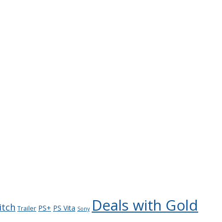
Deals with Gold
itch
PS+
PS Vita
Trailer
Sony