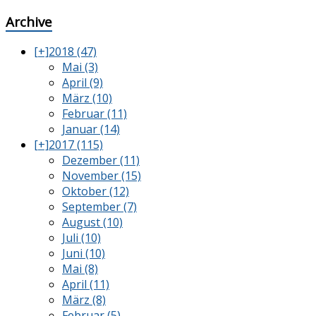
Archive
[+]
2018 (47)
Mai (3)
April (9)
März (10)
Februar (11)
Januar (14)
[+]
2017 (115)
Dezember (11)
November (15)
Oktober (12)
September (7)
August (10)
Juli (10)
Juni (10)
Mai (8)
April (11)
März (8)
Februar (5)