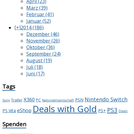
April (23)
März (39)
Februar (41)
Januar (52)
[+]
2014 (186)
Dezember (46)
November (26)
Oktober (36)
September (24)
August (19)
Juli (18)
Juni (17)
Tags
Nintendo Switch
X360
PSN
PC
Trailer
Sony
Nationalmannschaft
Deals with Gold
PS3
eShop
PS+
PS Vita
Deals
Spenden