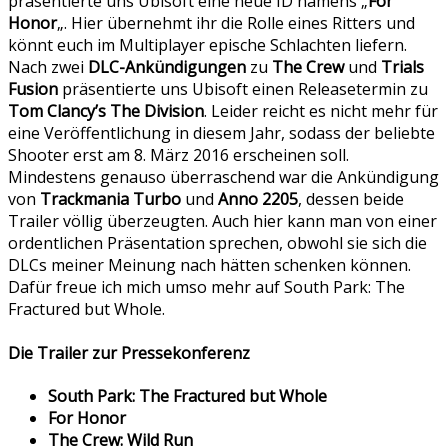
präsentierte uns Ubisoft eine neue ID namens „
For
Honor
„. Hier übernehmt ihr die Rolle eines Ritters und
könnt euch im Multiplayer epische Schlachten liefern.
Nach zwei
DLC-Ankündigungen
zu
The Crew
und
Trials
Fusion
präsentierte uns Ubisoft einen Releasetermin zu
Tom Clancy’s The Division
. Leider reicht es nicht mehr für
eine Veröffentlichung in diesem Jahr, sodass der beliebte
Shooter erst am 8. März 2016 erscheinen soll.
Mindestens genauso überraschend war die Ankündigung
von
Trackmania Turbo
und
Anno 2205
, dessen beide
Trailer völlig überzeugten. Auch hier kann man von einer
ordentlichen Präsentation sprechen, obwohl sie sich die
DLCs meiner Meinung nach hätten schenken können.
Dafür freue ich mich umso mehr auf South Park: The
Fractured but Whole.
Die Trailer zur Pressekonferenz
South Park: The Fractured but Whole
For Honor
The Crew: Wild Run