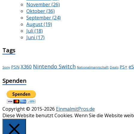
November (26)
Oktober (36)
September (24)
August (19)
Juli (18)
Juni (17)
Tags
Nintendo Switch
X360
e
PS+
PSN
Deals
Sony
Nationalmannschaft
Spenden
Copyright © 2015-2026
EinmalmitPros.de
Diese Website benutzt Cookies. Wenn Sie die Website wei