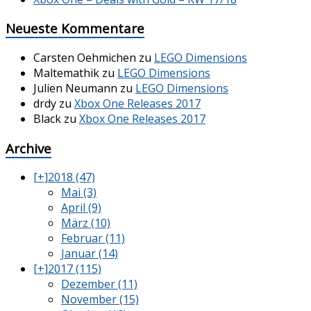
Neueste Kommentare
Carsten Oehmichen
zu
LEGO Dimensions
Maltemathik
zu
LEGO Dimensions
Julien Neumann
zu
LEGO Dimensions
drdy
zu
Xbox One Releases 2017
Black
zu
Xbox One Releases 2017
Archive
[+]
2018 (47)
Mai (3)
April (9)
März (10)
Februar (11)
Januar (14)
[+]
2017 (115)
Dezember (11)
November (15)