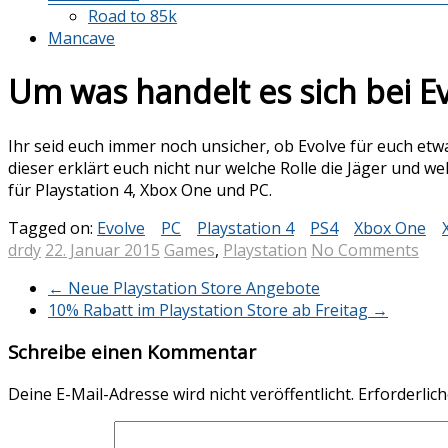
Road to 85k
Mancave
Um was handelt es sich bei E
Ihr seid euch immer noch unsicher, ob Evolve für euch etwa
dieser erklärt euch nicht nur welche Rolle die Jäger und w
für Playstation 4, Xbox One und PC.
Tagged on:
Evolve
PC
Playstation 4
PS4
Xbox One
drdy
22. Januar 2015
Games
,
Playstation
No Comments
←
Neue Playstation Store Angebote
10% Rabatt im Playstation Store ab Freitag
→
Schreibe einen Kommentar
Deine E-Mail-Adresse wird nicht veröffentlicht.
Erforderlich