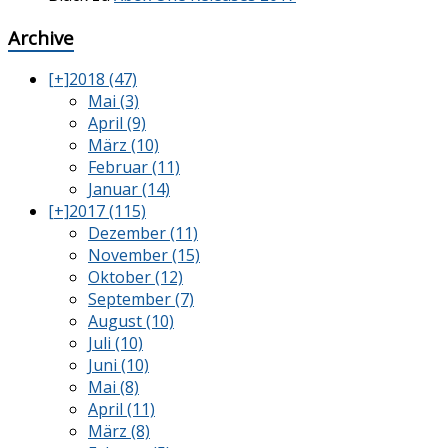
Archive
[+]
2018 (47)
Mai (3)
April (9)
März (10)
Februar (11)
Januar (14)
[+]
2017 (115)
Dezember (11)
November (15)
Oktober (12)
September (7)
August (10)
Juli (10)
Juni (10)
Mai (8)
April (11)
März (8)