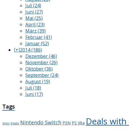
Juli (24)
Juni (27)
Mai (25)
April (23)
März (39)
Februar (41)
Januar (52)
[+]
2014 (186)
Dezember (46)
November (26)
Oktober (36)
September (24)
August (19)
Juli (18)
Juni (17)
Tags
Deals with
Nintendo Switch
PSN
PS Vita
Deals
Sony