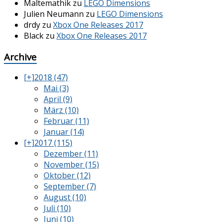
Maltemathik
zu
LEGO Dimensions
Julien Neumann
zu
LEGO Dimensions
drdy
zu
Xbox One Releases 2017
Black
zu
Xbox One Releases 2017
Archive
[+]
2018 (47)
Mai (3)
April (9)
März (10)
Februar (11)
Januar (14)
[+]
2017 (115)
Dezember (11)
November (15)
Oktober (12)
September (7)
August (10)
Juli (10)
Juni (10)