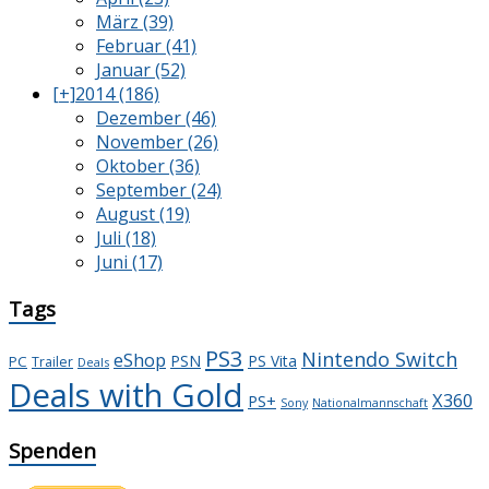
März (39)
Februar (41)
Januar (52)
[+]
2014 (186)
Dezember (46)
November (26)
Oktober (36)
September (24)
August (19)
Juli (18)
Juni (17)
Tags
PS3
Nintendo Switch
eShop
PSN
PS Vita
PC
Trailer
Deals
Deals with Gold
X360
PS+
Sony
Nationalmannschaft
Spenden