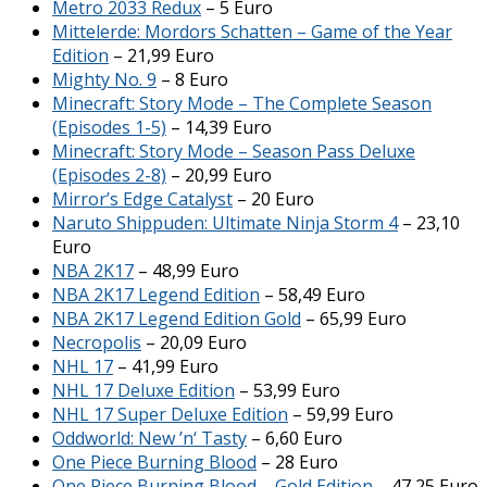
Metro 2033 Redux
– 5 Euro
Mittelerde: Mordors Schatten – Game of the Year
Edition
– 21,99 Euro
Mighty No. 9
– 8 Euro
Minecraft: Story Mode – The Complete Season
(Episodes 1-5)
– 14,39 Euro
Minecraft: Story Mode – Season Pass Deluxe
(Episodes 2-8)
– 20,99 Euro
Mirror’s Edge Catalyst
– 20 Euro
Naruto Shippuden: Ultimate Ninja Storm 4
– 23,10
Euro
NBA 2K17
– 48,99 Euro
NBA 2K17 Legend Edition
– 58,49 Euro
NBA 2K17 Legend Edition Gold
– 65,99 Euro
Necropolis
– 20,09 Euro
NHL 17
– 41,99 Euro
NHL 17 Deluxe Edition
– 53,99 Euro
NHL 17 Super Deluxe Edition
– 59,99 Euro
Oddworld: New ’n‘ Tasty
– 6,60 Euro
One Piece Burning Blood
– 28 Euro
One Piece Burning Blood – Gold Edition
– 47,25 Euro