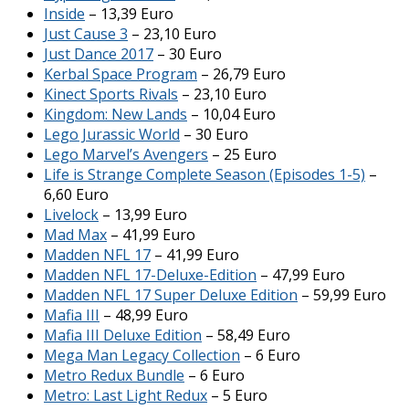
Inside
– 13,39 Euro
Just Cause 3
– 23,10 Euro
Just Dance 2017
– 30 Euro
Kerbal Space Program
– 26,79 Euro
Kinect Sports Rivals
– 23,10 Euro
Kingdom: New Lands
– 10,04 Euro
Lego Jurassic World
– 30 Euro
Lego Marvel’s Avengers
– 25 Euro
Life is Strange Complete Season (Episodes 1-5)
–
6,60 Euro
Livelock
– 13,99 Euro
Mad Max
– 41,99 Euro
Madden NFL 17
– 41,99 Euro
Madden NFL 17-Deluxe-Edition
– 47,99 Euro
Madden NFL 17 Super Deluxe Edition
– 59,99 Euro
Mafia III
– 48,99 Euro
Mafia III Deluxe Edition
– 58,49 Euro
Mega Man Legacy Collection
– 6 Euro
Metro Redux Bundle
– 6 Euro
Metro: Last Light Redux
– 5 Euro