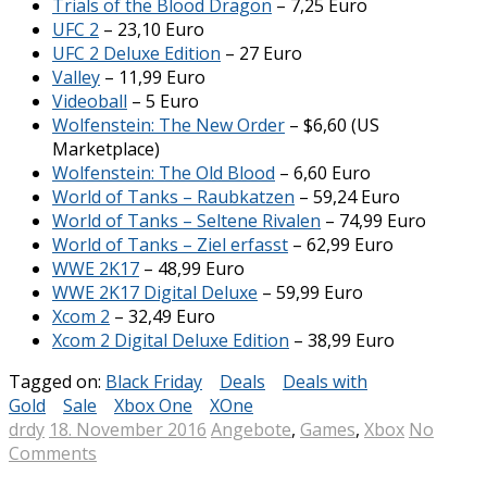
Trials of the Blood Dragon
– 7,25 Euro
UFC 2
– 23,10 Euro
UFC 2 Deluxe Edition
– 27 Euro
Valley
– 11,99 Euro
Videoball
– 5 Euro
Wolfenstein: The New Order
– $6,60 (US
Marketplace)
Wolfenstein: The Old Blood
– 6,60 Euro
World of Tanks – Raubkatzen
– 59,24 Euro
World of Tanks – Seltene Rivalen
– 74,99 Euro
World of Tanks – Ziel erfasst
– 62,99 Euro
WWE 2K17
– 48,99 Euro
WWE 2K17 Digital Deluxe
– 59,99 Euro
Xcom 2
– 32,49 Euro
Xcom 2 Digital Deluxe Edition
– 38,99 Euro
Tagged on:
Black Friday
Deals
Deals with
Gold
Sale
Xbox One
XOne
drdy
18. November 2016
Angebote
,
Games
,
Xbox
No
Comments